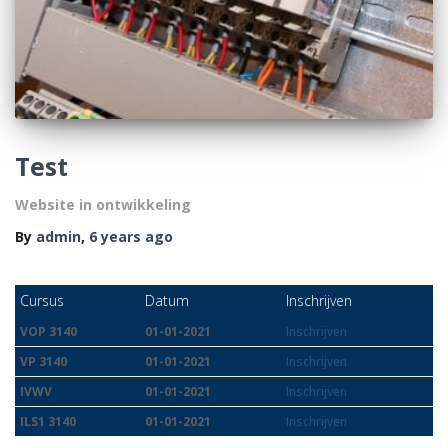
Test
Website in ontwikkeling
By
admin
,
6 years
ago
Cursus
Datum
Inschrijven
VOP 3140
01-01-2021
Inschrijven
VP 3140
01-01-2021
Inschrijven
IVWV
01-01-2021
Inschrijven
ILS1 3140
01-01-2021
Inschrijven